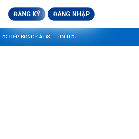
ĐĂNG KÝ
ĐĂNG NHẬP
ỰC TIẾP BÓNG ĐÁ O8
TIN TỨC