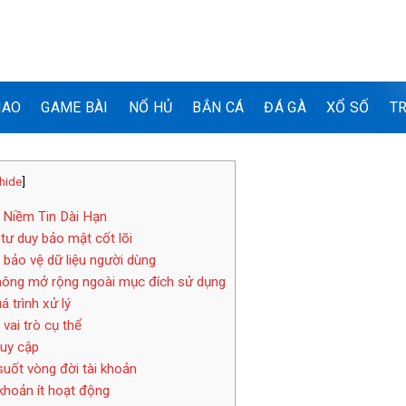
HAO
GAME BÀI
NỔ HỦ
BẮN CÁ
ĐÁ GÀ
XỔ SỐ
TR
hide
]
Niềm Tin Dài Hạn
tư duy bảo mật cốt lõi
 bảo vệ dữ liệu người dùng
không mở rộng ngoài mục đích sử dụng
 trình xử lý
vai trò cụ thể
ruy cập
suốt vòng đời tài khoản
 khoản ít hoạt động