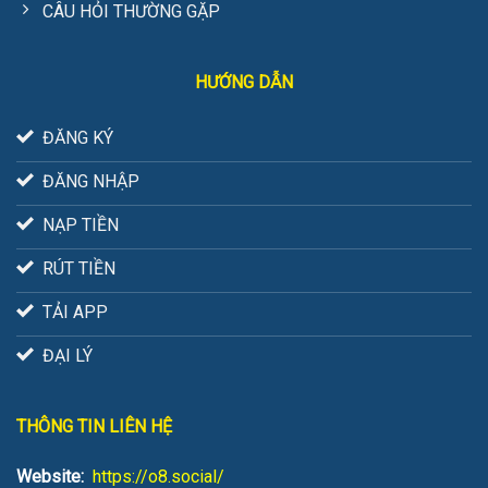
CÂU HỎI THƯỜNG GẶP
HƯỚNG DẪN
ĐĂNG KÝ
ĐĂNG NHẬP
NẠP TIỀN
RÚT TIỀN
TẢI APP
ĐẠI LÝ
THÔNG TIN LIÊN HỆ
Website:
https://o8.social/