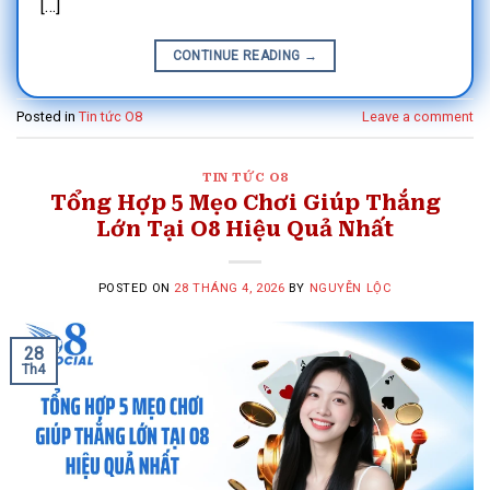
[…]
CONTINUE READING
→
Posted in
Tin tức O8
Leave a comment
TIN TỨC O8
Tổng Hợp 5 Mẹo Chơi Giúp Thắng
Lớn Tại O8 Hiệu Quả Nhất
POSTED ON
28 THÁNG 4, 2026
BY
NGUYỄN LỘC
28
Th4