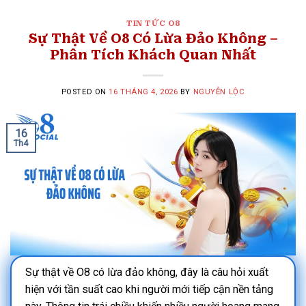
TIN TỨC O8
Sự Thật Về O8 Có Lừa Đảo Không –
Phân Tích Khách Quan Nhất
POSTED ON
16 THÁNG 4, 2026
BY
NGUYỄN LỘC
16
Th4
Sự thật về O8 có lừa đảo không, đây là câu hỏi xuất
hiện với tần suất cao khi người mới tiếp cận nền tảng