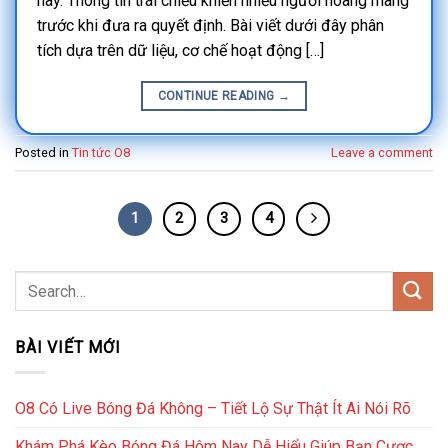
này. Thông tin trái chiều khiến nhiều người hoang mang
trước khi đưa ra quyết định. Bài viết dưới đây phân
tích dựa trên dữ liệu, cơ chế hoạt động […]
CONTINUE READING
→
Posted in
Tin tức O8
Leave a comment
1
2
3
4
BÀI VIẾT MỚI
O8 Có Live Bóng Đá Không – Tiết Lộ Sự Thật Ít Ai Nói Rõ
Khám Phá Kèo Bóng Đá Hôm Nay Dễ Hiểu Giúp Bạn Cược