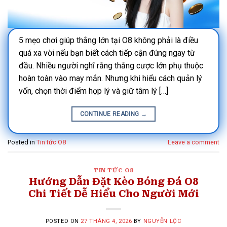
5 mẹo chơi giúp thắng lớn tại O8 không phải là điều
quá xa vời nếu bạn biết cách tiếp cận đúng ngay từ
đầu. Nhiều người nghĩ rằng thắng cược lớn phụ thuộc
hoàn toàn vào may mắn. Nhưng khi hiểu cách quản lý
vốn, chọn thời điểm hợp lý và giữ tâm lý […]
CONTINUE READING
→
Posted in
Tin tức O8
Leave a comment
TIN TỨC O8
Hướng Dẫn Đặt Kèo Bóng Đá O8
Chi Tiết Dễ Hiểu Cho Người Mới
POSTED ON
27 THÁNG 4, 2026
BY
NGUYỄN LỘC