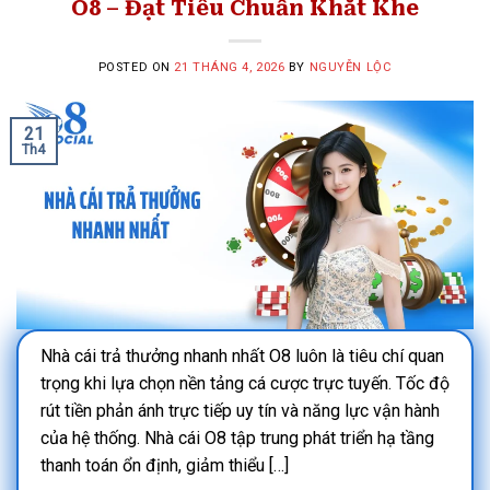
O8 – Đạt Tiêu Chuẩn Khắt Khe
POSTED ON
21 THÁNG 4, 2026
BY
NGUYỄN LỘC
21
Th4
Nhà cái trả thưởng nhanh nhất O8 luôn là tiêu chí quan
trọng khi lựa chọn nền tảng cá cược trực tuyến. Tốc độ
rút tiền phản ánh trực tiếp uy tín và năng lực vận hành
của hệ thống. Nhà cái O8 tập trung phát triển hạ tầng
thanh toán ổn định, giảm thiểu […]