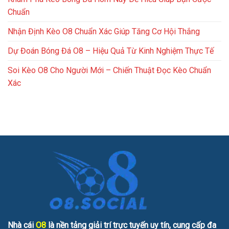
Chuẩn
Nhận Định Kèo O8 Chuẩn Xác Giúp Tăng Cơ Hội Thắng
Dự Đoán Bóng Đá O8 – Hiệu Quả Từ Kinh Nghiệm Thực Tế
Soi Kèo O8 Cho Người Mới – Chiến Thuật Đọc Kèo Chuẩn
Xác
Nhà cái
O8
là nền tảng giải trí trực tuyến uy tín, cung cấp đa