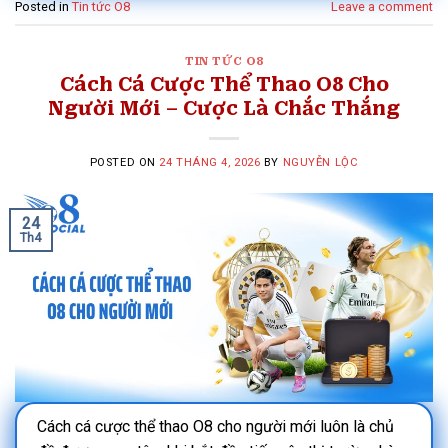
Posted in
Tin tức O8
Leave a comment
TIN TỨC O8
Cách Cá Cược Thể Thao O8 Cho
Người Mới – Cược Là Chắc Thắng
POSTED ON
24 THÁNG 4, 2026
BY
NGUYỄN LỘC
24
Th4
Cách cá cược thể thao O8 cho người mới luôn là chủ