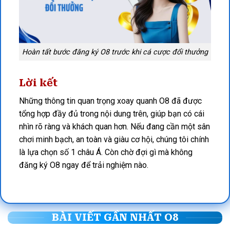
Hoàn tất bước đăng ký O8 trước khi cá cược đổi thưởng
Lời kết
Những thông tin quan trọng xoay quanh O8 đã được
tổng hợp đầy đủ trong nội dung trên, giúp bạn có cái
nhìn rõ ràng và khách quan hơn. Nếu đang cần một sân
chơi minh bạch, an toàn và giàu cơ hội, chúng tôi chính
là lựa chọn số 1 châu Á. Còn chờ đợi gì mà không
đăng ký O8 ngay để trải nghiệm nào.
BÀI VIẾT GẦN NHẤT O8