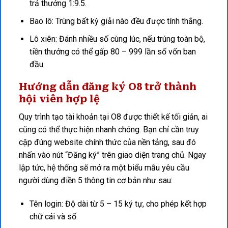
trả thưởng 1:9.5.
Bao lô: Trùng bất kỳ giải nào đều được tính thắng.
Lô xiên: Đánh nhiều số cùng lúc, nếu trúng toàn bộ,
tiền thưởng có thể gấp 80 – 999 lần số vốn ban
đầu.
Hướng dẫn đăng ký O8 trở thành
hội viên hợp lệ
Quy trình tạo tài khoản tại O8 được thiết kế tối giản, ai
cũng có thể thực hiện nhanh chóng. Bạn chỉ cần truy
cập đúng website chính thức của nền tảng, sau đó
nhấn vào nút “Đăng ký” trên giao diện trang chủ. Ngay
lập tức, hệ thống sẽ mở ra một biểu mẫu yêu cầu
người dùng điền 5 thông tin cơ bản như sau:
Tên login: Độ dài từ 5 – 15 ký tự, cho phép kết hợp
chữ cái và số.