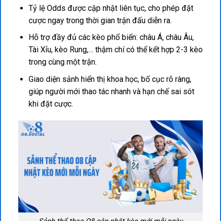
Tỷ lệ Odds được cập nhật liên tục, cho phép đặt
cược ngay trong thời gian trận đấu diễn ra.
Hỗ trợ đầy đủ các kèo phổ biến: châu Á, châu Âu,
Tài Xỉu, kèo Rung,… thậm chí có thể kết hợp 2-3 kèo
trong cùng một trận.
Giao diện sảnh hiển thị khoa học, bố cục rõ ràng,
giúp người mới thao tác nhanh và hạn chế sai sót
khi đặt cược.