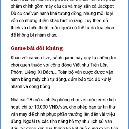
phẩm chính gồm máy câu cá và máy săn cá Jackpot.
Dù cơ chế vận hành khá tương đồng, nhưng mỗi loại
vẫn có những điểm khác biệt rõ ràng. Tuỳ theo sở
thích và chiến thuật, mỗi người có thể tự do lựa chọn
để không bị nhàm chán.
Game bài đối kháng
Khác với casino live, sảnh game này quy tụ những trò
chơi quen thuộc với cộng đồng Việt như Tiến Lên,
Phỏm, Liêng, Xì Dách,… Toàn bộ ván cược được vận
hành bằng máy chủ tự động, đảm bảo tốc độ xử lý
nhanh và công bằng.
Nhà cái O8 mở ra nhiều phòng chơi với mức cược linh
hoạt, chỉ từ 10.000 VNĐ/ván, cho phép bạn tự tin thử
vận may để chinh phục phần thưởng lên đến vài triệu
đồng. Ngoài ra, các tính năng hỗ trợ như lịch sử ván
đấu, tự động xếp bài, thống kê kết quả cũng được tích