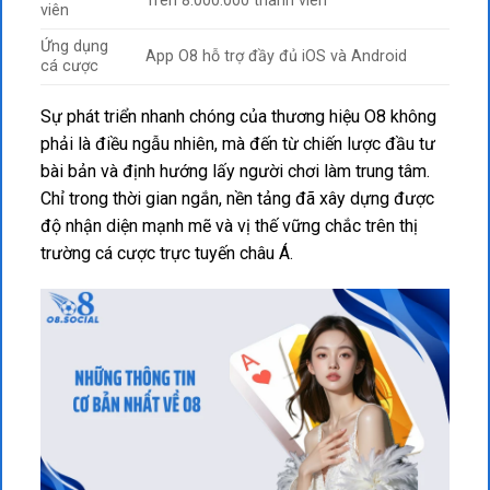
Trên 8.000.000 thành viên
viên
Ứng dụng
App O8 hỗ trợ đầy đủ iOS và Android
cá cược
Sự phát triển nhanh chóng của thương hiệu O8 không
phải là điều ngẫu nhiên, mà đến từ chiến lược đầu tư
bài bản và định hướng lấy người chơi làm trung tâm.
Chỉ trong thời gian ngắn, nền tảng đã xây dựng được
độ nhận diện mạnh mẽ và vị thế vững chắc trên thị
trường cá cược trực tuyến châu Á.