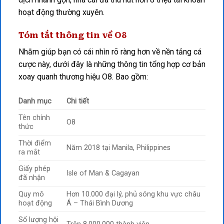
hoạt động thường xuyên.
Tóm tắt thông tin về O8
Nhằm giúp bạn có cái nhìn rõ ràng hơn về nền tảng cá
cược này, dưới đây là những thông tin tổng hợp cơ bản
xoay quanh thương hiệu O8. Bao gồm:
Danh mục
Chi tiết
Tên chính
O8
thức
Thời điểm
Năm 2018 tại Manila, Philippines
ra mắt
Giấy phép
Isle of Man & Cagayan
đã nhận
Quy mô
Hơn 10.000 đại lý, phủ sóng khu vực châu
hoạt động
Á – Thái Bình Dương
Số lượng hội