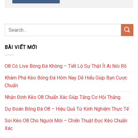
BÀI VIẾT MỚI
O8 Có Live Bóng Đá Không – Tiết Lộ Sự Thật Ít Ai Nói Rõ
Khám Phá Kèo Bóng Đá Hôm Nay Dễ Hiểu Giúp Bạn Cược
Chuẩn
Nhận Định Kèo O8 Chuẩn Xác Giúp Tăng Cơ Hội Thắng
Dự Đoán Bóng Đá O8 – Hiệu Quả Từ Kinh Nghiệm Thực Tế
Soi Kèo O8 Cho Người Mới – Chiến Thuật Đọc Kèo Chuẩn
Xác