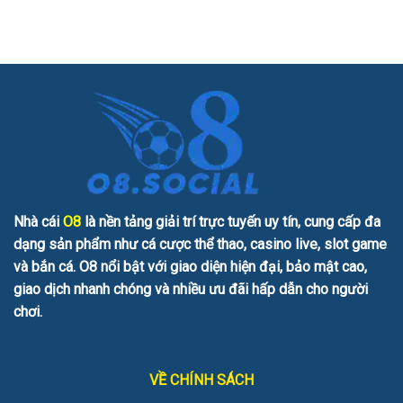
Nhà cái
O8
là nền tảng giải trí trực tuyến uy tín, cung cấp đa
dạng sản phẩm như cá cược thể thao, casino live, slot game
và bắn cá. O8 nổi bật với giao diện hiện đại, bảo mật cao,
giao dịch nhanh chóng và nhiều ưu đãi hấp dẫn cho người
chơi.
VỀ CHÍNH SÁCH