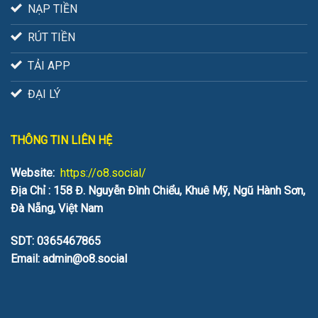
NẠP TIỀN
RÚT TIỀN
TẢI APP
ĐẠI LÝ
THÔNG TIN LIÊN HỆ
Website:
https://o8.social/
Địa Chỉ : 158 Đ. Nguyễn Đình Chiểu, Khuê Mỹ, Ngũ Hành Sơn,
Đà Nẵng, Việt Nam
SDT: 0365467865
Email:
admin@o8.social