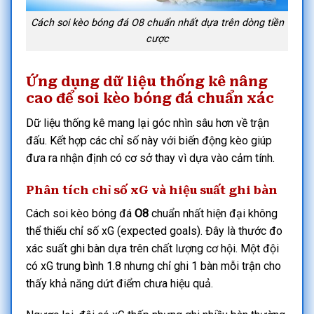
Cách soi kèo bóng đá O8 chuẩn nhất dựa trên dòng tiền
cược
Ứng dụng dữ liệu thống kê nâng
cao để soi kèo bóng đá chuẩn xác
Dữ liệu thống kê mang lại góc nhìn sâu hơn về trận
đấu. Kết hợp các chỉ số này với biến động kèo giúp
đưa ra nhận định có cơ sở thay vì dựa vào cảm tính.
Phân tích chỉ số xG và hiệu suất ghi bàn
Cách soi kèo bóng đá
O8
chuẩn nhất hiện đại không
thể thiếu chỉ số xG (expected goals). Đây là thước đo
xác suất ghi bàn dựa trên chất lượng cơ hội. Một đội
có xG trung bình 1.8 nhưng chỉ ghi 1 bàn mỗi trận cho
thấy khả năng dứt điểm chưa hiệu quả.