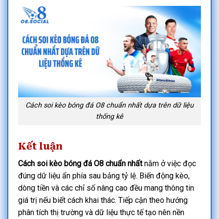
Cách soi kèo bóng đá O8 chuẩn nhất dựa trên dữ liệu
thống kê
Kết luận
Cách soi kèo bóng đá O8 chuẩn nhất
nằm ở việc đọc
đúng dữ liệu ẩn phía sau bảng tỷ lệ. Biến động kèo,
dòng tiền và các chỉ số nâng cao đều mang thông tin
giá trị nếu biết cách khai thác. Tiếp cận theo hướng
phân tích thị trường và dữ liệu thực tế tạo nên nền