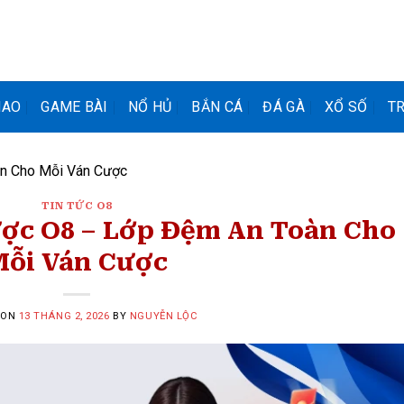
HAO
GAME BÀI
NỔ HỦ
BẮN CÁ
ĐÁ GÀ
XỔ SỐ
TR
n Cho Mỗi Ván Cược
TIN TỨC O8
ợc O8 – Lớp Đệm An Toàn Cho
Mỗi Ván Cược
 ON
13 THÁNG 2, 2026
BY
NGUYỄN LỘC