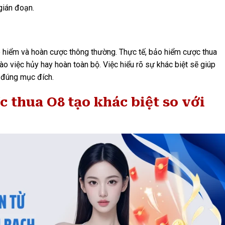
gián đoạn.
hiểm và hoàn cược thông thường. Thực tế, bảo hiểm cược thua
ào việc hủy hay hoàn toàn bộ. Việc hiểu rõ sự khác biệt sẽ giúp
 đúng mục đích.
c thua O8 tạo khác biệt so với