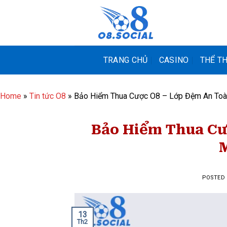
Skip
to
content
TRANG CHỦ
CASINO
THỂ T
Home
»
Tin tức O8
»
Bảo Hiểm Thua Cược O8 – Lớp Đệm An Toà
Bảo Hiểm Thua Cư
POSTED
13
Th2