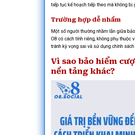
tiếp tục kế hoạch tiếp theo mà không bị 
Trường hợp dễ nhầm
Một số người thường nhầm lẫn giữa bảo 
O8 có cách tính riêng, không phụ thuộc v
tránh kỳ vọng sai và sử dụng chính sách
Vì sao bảo hiểm cượ
nền tảng khác?