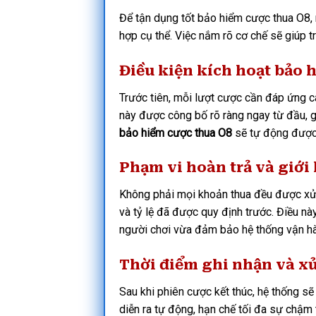
Để tận dụng tốt bảo hiểm cược thua O8, 
hợp cụ thể. Việc nắm rõ cơ chế sẽ giúp 
Điều kiện kích hoạt bảo 
Trước tiên, mỗi lượt cược cần đáp ứng cá
này được công bố rõ ràng ngay từ đầu, g
bảo hiểm cược thua O8
sẽ tự động được 
Phạm vi hoàn trả và giới
Không phải mọi khoản thua đều được xử 
và tỷ lệ đã được quy định trước. Điều nà
người chơi vừa đảm bảo hệ thống vận hà
Thời điểm ghi nhận và xử
Sau khi phiên cược kết thúc, hệ thống sẽ
diễn ra tự động, hạn chế tối đa sự chậm