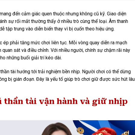
mang đến cảm giác quen thuộc nhưng không cũ kỹ. Giao diện
nh sự rối mắt thường thấy ở nhiều trò cùng thể loại. Âm thanh
ễ tập trung vào diễn biến thay vì bị cuốn theo hiệu ứng.
úc ép phải tăng mức chơi liên tục. Mỗi vòng quay diễn ra mạch
n quan sát và điều chỉnh. Với nhiều người, chính sự chậm rãi này
o những buổi giải trí kéo dài.
thần tài hướng tới trải nghiệm bền nhịp. Người chơi có thể dừng
ông bị gián đoạn. Đây là yếu tố giúp trò chơi giữ được sức hút lâu
 thần tài vận hành và giữ nhịp