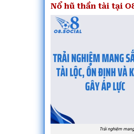
Nổ hũ thần tài tại O
Trải nghiệm mang 