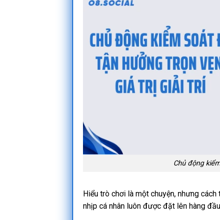
Chủ động kiểm s
Hiểu trò chơi là một chuyện, nhưng cách t
nhịp cá nhân luôn được đặt lên hàng đầu