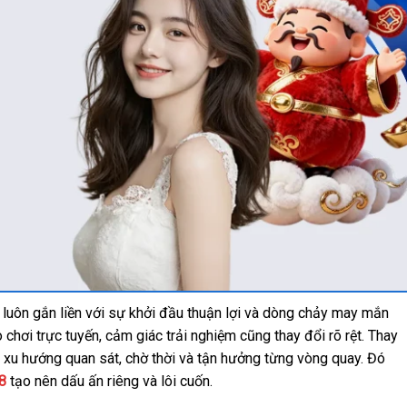
 luôn gắn liền với sự khởi đầu thuận lợi và dòng chảy may mắn
 chơi trực tuyến, cảm giác trải nghiệm cũng thay đổi rõ rệt. Thay
ó xu hướng quan sát, chờ thời và tận hưởng từng vòng quay. Đó
8
tạo nên dấu ấn riêng và lôi cuốn.