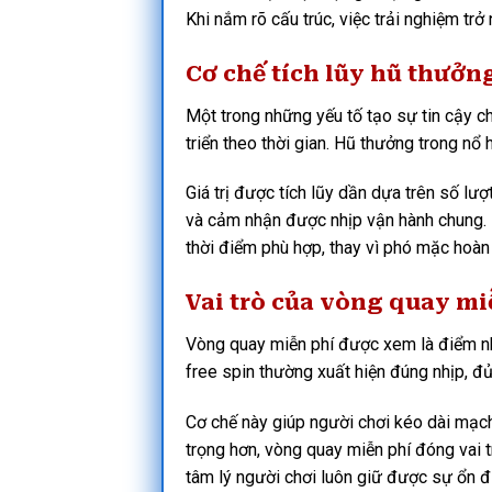
Khi nắm rõ cấu trúc, việc trải nghiệm tr
Cơ chế tích lũy hũ thưởn
Một trong những yếu tố tạo sự tin cậy c
triển theo thời gian. Hũ thưởng trong nổ
Giá trị được tích lũy dần dựa trên số lượ
và cảm nhận được nhịp vận hành chung. 
thời điểm phù hợp, thay vì phó mặc hoàn 
Vai trò của vòng quay mi
Vòng quay miễn phí được xem là điểm nh
free spin thường xuất hiện đúng nhịp, đ
Cơ chế này giúp người chơi kéo dài mạch 
trọng hơn, vòng quay miễn phí đóng vai tr
tâm lý người chơi luôn giữ được sự ổn đ