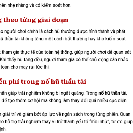
ở nên nhẹ nhàng và có kiểm soát hơn.
g theo từng giai đoạn
ho người chơi chính là cách hũ thưởng được hình thành và phát
 hũ thần tài không tăng một cách bất thường hay khó kiểm soát.
t tham gia thực tế của toàn hệ thống, giúp người chơi dễ quan sát
Khi thấy hũ tăng đều, người tham gia có thể chủ động cân nhắc
toàn cho may rủi tức thì.
ễn phí trong nổ hũ thần tài
ấn giúp trải nghiệm không bị ngắt quãng. Trong
nổ hũ thần tài
,
ủ để tạo thêm cơ hội mà không làm thay đổi quá nhiều cục diện.
giải trí và giảm bớt áp lực về ngân sách trong từng phiên. Quan
ò hỗ trợ trải nghiệm thay vì trở thành yếu tố “mồi nhử”, từ đó giúp
ịnh.